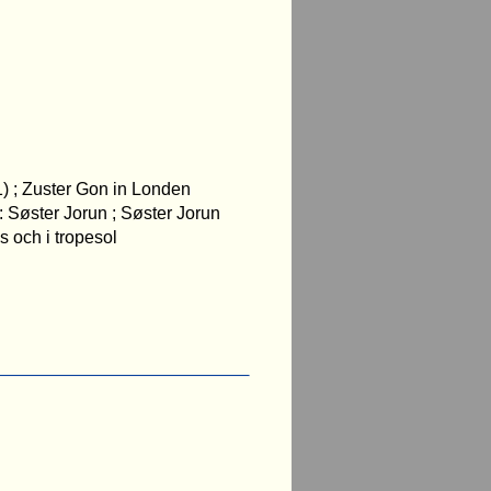
1) ; Zuster Gon in Londen
: Søster Jorun ; Søster Jorun
s och i tropesol