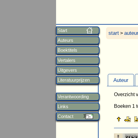
Start
start
auteu
>
Auteurs
Boektitels
Vertalers
Uitgevers
Auteur
Literatuurprijzen
Overzicht v
Verantwoording
Boeken 1 t
Links
Contact