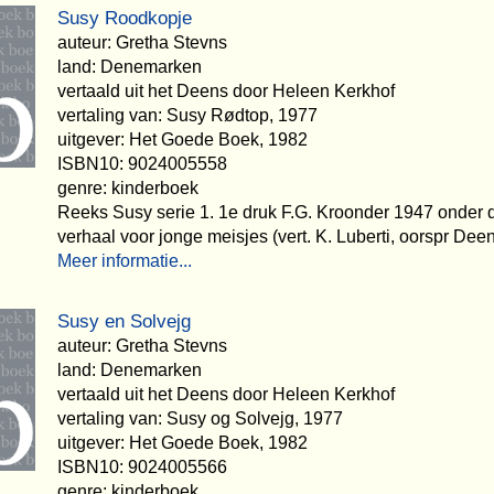
Susy Roodkopje
auteur: Gretha Stevns
land: Denemarken
vertaald uit het Deens door Heleen Kerkhof
vertaling van: Susy Rødtop, 1977
uitgever: Het Goede Boek, 1982
ISBN10: 9024005558
genre: kinderboek
Reeks Susy serie 1. 1e druk F.G. Kroonder 1947 onder d
verhaal voor jonge meisjes (vert. K. Luberti, oorspr Dee
Meer informatie...
Susy en Solvejg
auteur: Gretha Stevns
land: Denemarken
vertaald uit het Deens door Heleen Kerkhof
vertaling van: Susy og Solvejg, 1977
uitgever: Het Goede Boek, 1982
ISBN10: 9024005566
genre: kinderboek