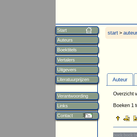
Start
start
auteu
>
Auteurs
Boektitels
Vertalers
Uitgevers
Auteur
Literatuurprijzen
Overzicht v
Verantwoording
Boeken 1 t
Links
Contact