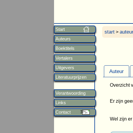
Start
start
auteu
>
Auteurs
Boektitels
Vertalers
Uitgevers
Auteur
Literatuurprijzen
Overzicht v
Verantwoording
Er zijn ge
Links
Contact
Wel zijn er