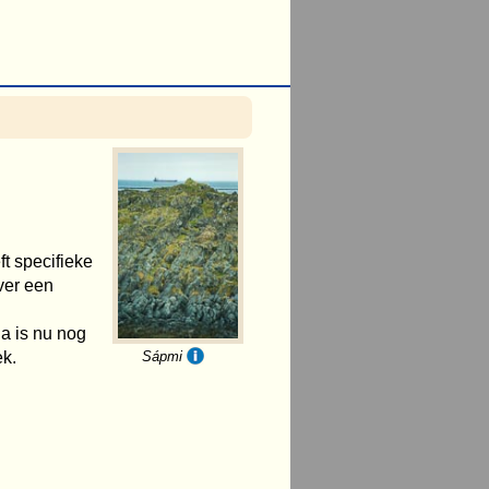
ft specifieke
ver een
a is nu nog
ek.
Sápmi