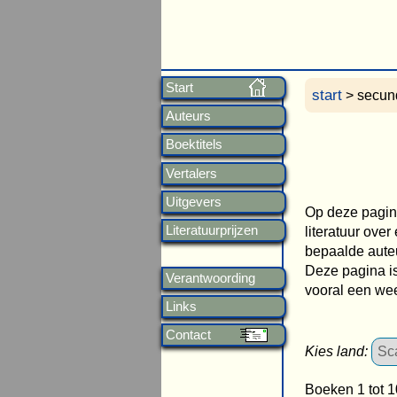
Start
start
> secund
Auteurs
Boektitels
Vertalers
Uitgevers
Op deze pagina
Literatuurprijzen
literatuur ove
bepaalde auteur
Deze pagina is
Verantwoording
vooral een wee
Links
Contact
Kies land:
Boeken 1 tot 1