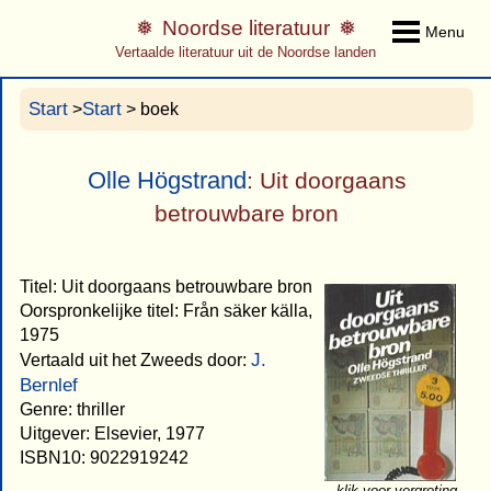
Noordse literatuur
Menu
Vertaalde literatuur uit de Noordse landen
Start
Start
>
> boek
Olle Högstrand
: Uit doorgaans
betrouwbare bron
Titel: Uit doorgaans betrouwbare bron
Oorspronkelijke titel: Från säker källa,
1975
J.
Vertaald uit het Zweeds door:
Bernlef
Genre: thriller
Uitgever: Elsevier, 1977
ISBN10: 9022919242
klik voor vergroting