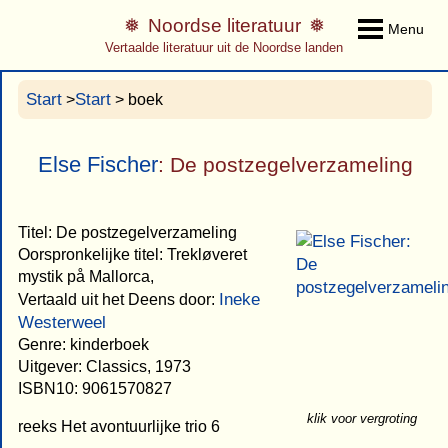
Noordse literatuur
Menu
Vertaalde literatuur uit de Noordse landen
Start
Start
>
> boek
Else Fischer
: De postzegelverzameling
Titel: De postzegelverzameling
Oorspronkelijke titel: Trekløveret
mystik på Mallorca,
Ineke
Vertaald uit het Deens door:
Westerweel
Genre: kinderboek
Uitgever: Classics, 1973
ISBN10: 9061570827
klik voor vergroting
reeks Het avontuurlijke trio 6