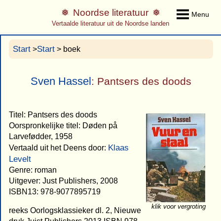
Noordse literatuur
Menu
Vertaalde literatuur uit de Noordse landen
Start
Start
>
> boek
Sven Hassel
: Pantsers des doods
Titel: Pantsers des doods
Oorspronkelijke titel: Døden på
Larvefødder, 1958
Klaas
Vertaald uit het Deens door:
Levelt
Genre: roman
Uitgever: Just Publishers, 2008
ISBN13: 978-9077895719
klik voor vergroting
reeks Oorlogsklassieker dl. 2, Nieuwe