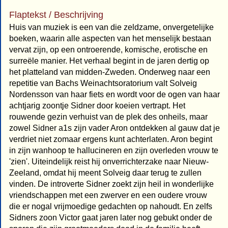
Flaptekst / Beschrijving
Huis van muziek is een van die zeldzame, onvergetelijke
boeken, waarin alle aspecten van het menselijk bestaan
vervat zijn, op een ontroerende, komische, erotische en
surreële manier. Het verhaal begint in de jaren dertig op
het platteland van midden-Zweden. Onderweg naar een
repetitie van Bachs Weinachtsoratorium valt Solveig
Nordensson van haar fiets en wordt voor de ogen van haar
achtjarig zoontje Sidner door koeien vertrapt. Het
rouwende gezin verhuist van de plek des onheils, maar
zowel Sidner a1s zijn vader Aron ontdekken al gauw dat je
verdriet niet zomaar ergens kunt achterlaten. Aron begint
in zijn wanhoop te hallucineren en zijn overleden vrouw te
'zien'. Uiteindelijk reist hij onverrichterzake naar Nieuw-
Zeeland, omdat hij meent Solveig daar terug te zullen
vinden. De introverte Sidner zoekt zijn heil in wonderlijke
vriendschappen met een zwerver en een oudere vrouw
die er nogal vrijmoedige gedachten op nahoudt. En zelfs
Sidners zoon Victor gaat jaren later nog gebukt onder de