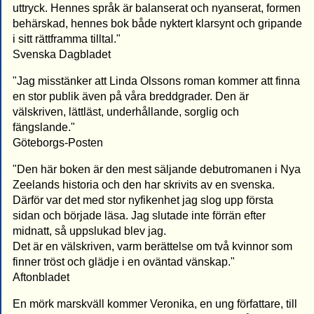
uttryck. Hennes språk är balanserat och nyanserat, formen
behärskad, hennes bok både nyktert klarsynt och gripande
i sitt rättframma tilltal."
Svenska Dagbladet
"Jag misstänker att Linda Olssons roman kommer att finna
en stor publik även på våra breddgrader. Den är
välskriven, lättläst, underhållande, sorglig och
fängslande."
Göteborgs-Posten
"Den här boken är den mest säljande debutromanen i Nya
Zeelands historia och den har skrivits av en svenska.
Därför var det med stor nyfikenhet jag slog upp första
sidan och började läsa. Jag slutade inte förrän efter
midnatt, så uppslukad blev jag.
Det är en välskriven, varm berättelse om två kvinnor som
finner tröst och glädje i en oväntad vänskap."
Aftonbladet
En mörk marskväll kommer Veronika, en ung författare, till