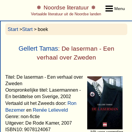
Noordse literatuur
Menu
Vertaalde literatuur uit de Noordse landen
Start
Start
>
> boek
Gellert Tamas
: De laserman - Een
verhaal over Zweden
Titel: De laserman - Een verhaal over
Zweden
Oorspronkelijke titel: Lasermannen -
En berättelse om Sverige, 2002
Ron
Vertaald uit het Zweeds door:
Bezemer
Renée Lelieveld
en
Genre: non-fictie
Uitgever: De Rode Kamer, 2007
ISBN10: 9078124067
klik voor vergroting