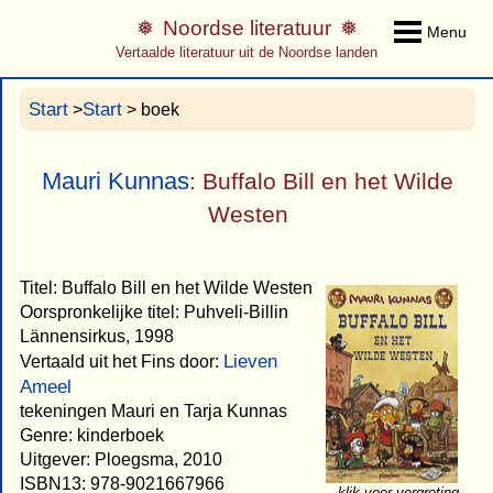
Noordse literatuur
Menu
Vertaalde literatuur uit de Noordse landen
Start
Start
>
> boek
Mauri Kunnas
: Buffalo Bill en het Wilde
Westen
Titel: Buffalo Bill en het Wilde Westen
Oorspronkelijke titel: Puhveli-Billin
Lännensirkus, 1998
Lieven
Vertaald uit het Fins door:
Ameel
tekeningen Mauri en Tarja Kunnas
Genre: kinderboek
Uitgever: Ploegsma, 2010
ISBN13: 978-9021667966
klik voor vergroting