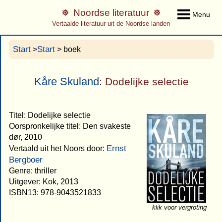
Noordse literatuur
Menu
Vertaalde literatuur uit de Noordse landen
Start
Start
>
> boek
Kåre Skuland
: Dodelijke selectie
Titel: Dodelijke selectie
Oorspronkelijke titel: Den svakeste
dør, 2010
Ernst
Vertaald uit het Noors door:
Bergboer
Genre: thriller
Uitgever: Kok, 2013
ISBN13: 978-9043521833
klik voor vergroting