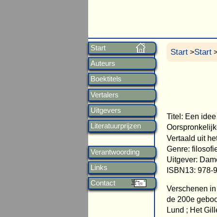
Start
Start
Start
>
>
Auteurs
Boektitels
Vertalers
Uitgevers
Titel: Een ide
Literatuurprijzen
Oorspronkelijke
Vertaald uit h
Genre: filosofi
Verantwoording
Uitgever: Dam
Links
ISBN13: 978-
Contact
Verschenen in
de 200e geboo
Lund ; Het Gil