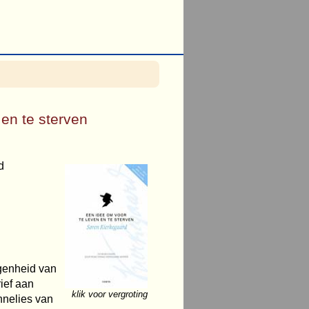
 en te sterven
d
genheid van
ief aan
klik voor vergroting
Annelies van