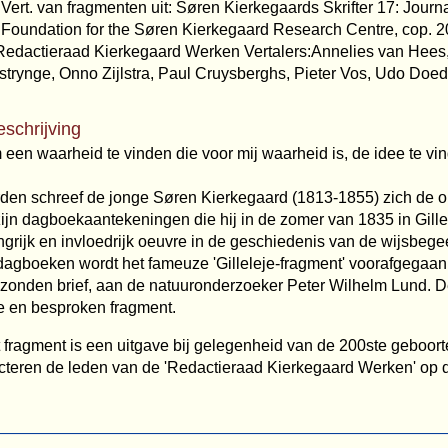
. - Vert. van fragmenten uit: Søren Kierkegaards Skrifter 17: Journ
oundation for the Søren Kierkegaard Research Centre, cop. 20
 Redactieraad Kierkegaard Werken Vertalers:Annelies van Hees
rstrynge, Onno Zijlstra, Paul Cruysberghs, Pieter Vos, Udo Doe
eschrijving
 een waarheid te vinden die voor mij waarheid is, de idee te vi
en schreef de jonge Søren Kierkegaard (1813-1855) zich de onst
ijn dagboekaantekeningen die hij in de zomer van 1835 in Gille
rijk en invloedrijk oeuvre in de geschiedenis van de wijsbegee
agboeken wordt het fameuze 'Gilleleje-fragment' voorafgegaan 
rzonden brief, aan de natuuronderzoeker Peter Wilhelm Lund. De
e en besproken fragment.
t fragment is een uitgave bij gelegenheid van de 200ste geboor
ecteren de leden van de 'Redactieraad Kierkegaard Werken' op 