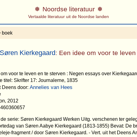
Noordse literatuur
Vertaalde literatuur uit de Noordse landen
 boek
Søren Kierkegaard
: Een idee om voor te leven
e om voor te leven en te sterven : Negen essays over Kierkegaar
 titel: Skrifter 17: Journalerne, 1835
Annelies van Hees
et Deens door:
e
on, 2012
9460360657
 de serie: Søren Kierkegaard Werken Uitg. verschenen ter gele
rtedag van Søren Aabye Kierkegaard (1813-1855) Bevat: De br
leleje-fragment / door Søren Kierkegaard. - Vert. uit het Deens 