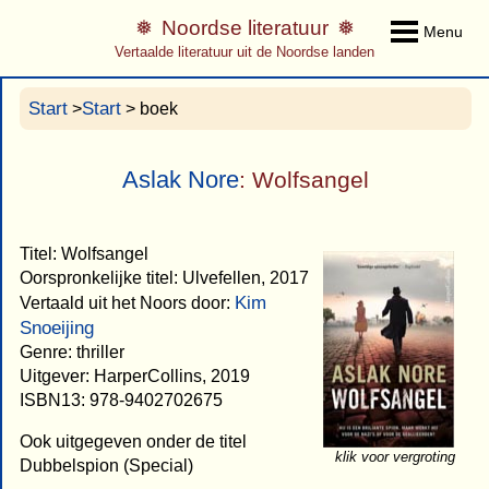
Noordse literatuur
Menu
Vertaalde literatuur uit de Noordse landen
Start
Start
>
> boek
Aslak Nore
: Wolfsangel
Titel: Wolfsangel
Oorspronkelijke titel: Ulvefellen, 2017
Kim
Vertaald uit het Noors door:
Snoeijing
Genre: thriller
Uitgever: HarperCollins, 2019
ISBN13: 978-9402702675
Ook uitgegeven onder de titel
klik voor vergroting
Dubbelspion (Special)