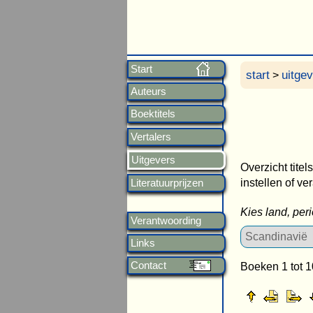
Start
start
uitge
>
Auteurs
Boektitels
Vertalers
Uitgevers
Overzicht titel
instellen of ve
Literatuurprijzen
Kies land, per
Verantwoording
Links
Contact
Boeken 1 tot 1