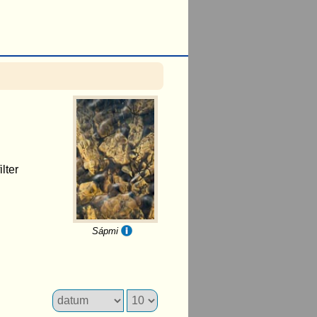
lter
Sápmi