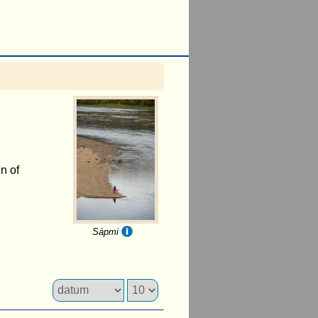
n of
Sápmi