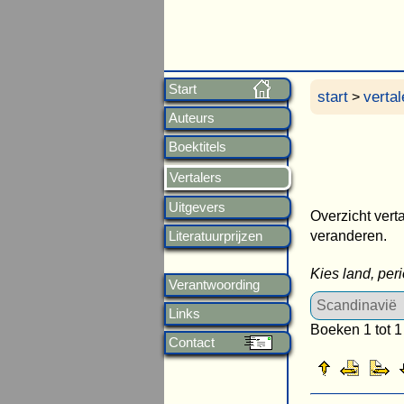
Start
start
vertal
>
Auteurs
Boektitels
Vertalers
Uitgevers
Overzicht verta
veranderen.
Literatuurprijzen
Kies land, per
Verantwoording
Links
Boeken 1 tot 1
Contact