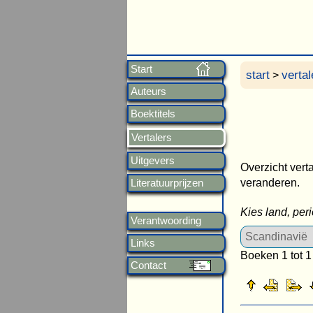
Start
start
vertal
>
Auteurs
Boektitels
Vertalers
Uitgevers
Overzicht vert
veranderen.
Literatuurprijzen
Kies land, per
Verantwoording
Links
Boeken 1 tot 1
Contact