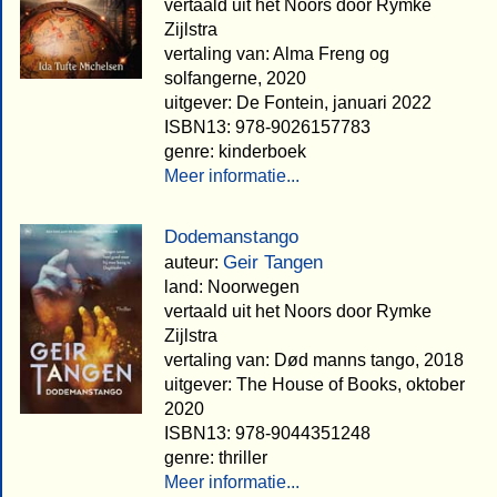
vertaald uit het Noors door Rymke
Zijlstra
vertaling van: Alma Freng og
solfangerne, 2020
uitgever: De Fontein, januari 2022
ISBN13: 978-9026157783
genre: kinderboek
Meer informatie...
Dodemanstango
Geir Tangen
auteur:
land: Noorwegen
vertaald uit het Noors door Rymke
Zijlstra
vertaling van: Død manns tango, 2018
uitgever: The House of Books, oktober
2020
ISBN13: 978-9044351248
genre: thriller
Meer informatie...