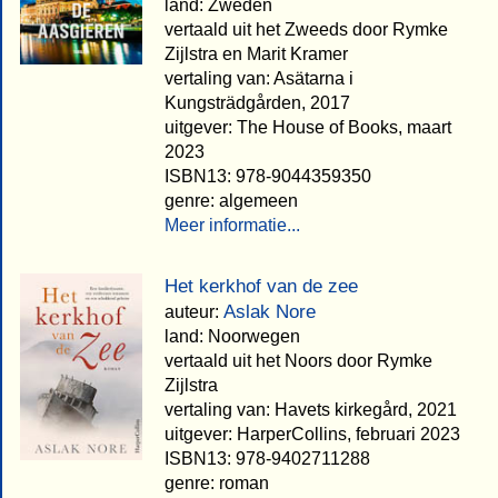
land: Zweden
vertaald uit het Zweeds door Rymke
Zijlstra en Marit Kramer
vertaling van: Asätarna i
Kungsträdgården, 2017
uitgever: The House of Books, maart
2023
ISBN13: 978-9044359350
genre: algemeen
Meer informatie...
Het kerkhof van de zee
Aslak Nore
auteur:
land: Noorwegen
vertaald uit het Noors door Rymke
Zijlstra
vertaling van: Havets kirkegård, 2021
uitgever: HarperCollins, februari 2023
ISBN13: 978-9402711288
genre: roman