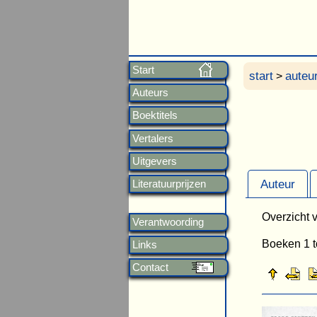
Start
start
auteu
>
Auteurs
Boektitels
Vertalers
Uitgevers
Auteur
Literatuurprijzen
Overzicht v
Verantwoording
Boeken 1 t
Links
Contact