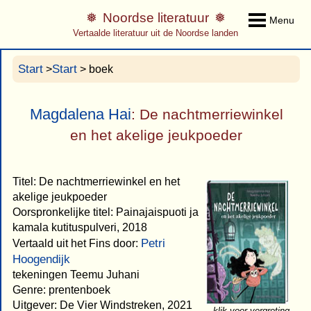
Noordse literatuur
Menu
Vertaalde literatuur uit de Noordse landen
Start
Start
>
> boek
Magdalena Hai
: De nachtmerriewinkel
en het akelige jeukpoeder
Titel: De nachtmerriewinkel en het
akelige jeukpoeder
Oorspronkelijke titel: Painajaispuoti ja
kamala kutituspulveri, 2018
Petri
Vertaald uit het Fins door:
Hoogendijk
tekeningen Teemu Juhani
Genre: prentenboek
Uitgever: De Vier Windstreken, 2021
klik voor vergroting