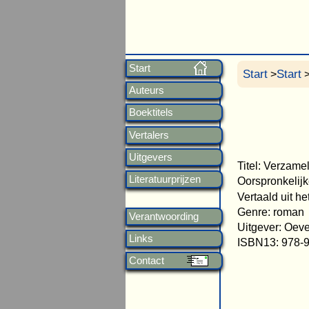
Start
Start
Start
>
>
Auteurs
Boektitels
Vertalers
Uitgevers
Titel: Verzam
Literatuurprijzen
Oorspronkelijk
Vertaald uit h
Genre: roman
Verantwoording
Uitgever: Oeve
Links
ISBN13: 978-
Contact