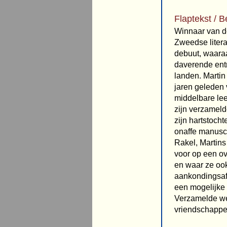
Flaptekst / B
Winnaar van d
Zweedse litera
debuut, waaraa
daverende entr
landen. Martin
jaren geleden 
middelbare leef
zijn verzameld
zijn hartstocht
onaffe manuscr
Rakel, Martins 
voor op een ov
en waar ze ook
aankondingsaff
een mogelijke 
Verzamelde wer
vriendschappen