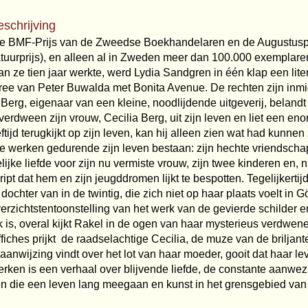
eschrijving
e BMF-Prijs van de Zweedse Boekhandelaren en de Augustuspri
tuurprijs), en alleen al in Zweden meer dan 100.000 exemplaren
n ze tien jaar werkte, werd Lydia Sandgren in één klap een litera
ee van Peter Buwalda met Bonita Avenue. De rechten zijn inmi
 Berg, eigenaar van een kleine, noodlijdende uitgeverij, belandt
verdween zijn vrouw, Cecilia Berg, uit zijn leven en liet een eno
tijd terugkijkt op zijn leven, kan hij alleen zien wat had kunnen z
e werken gedurende zijn leven bestaan: zijn hechte vriendsch
elijke liefde voor zijn nu vermiste vrouw, zijn twee kinderen en, ni
ipt dat hem en zijn jeugddromen lijkt te bespotten. Tegelijkerti
dochter van in de twintig, die zich niet op haar plaats voelt in 
erzichtstentoonstelling van het werk van de gevierde schilder e
 is, overal kijkt Rakel in de ogen van haar mysterieus verdwen
iches prijkt  de raadselachtige Cecilia, de muze van de brilja
aanwijzing vindt over het lot van haar moeder, gooit dat haar le
ken is een verhaal over blijvende liefde, de constante aanwez
 die een leven lang meegaan en kunst in het grensgebied van w