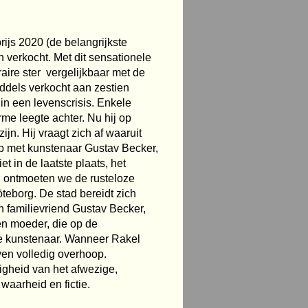
js 2020 (de belangrijkste
 verkocht. Met dit sensationele
ire ster  vergelijkbaar met de
ddels verkocht aan zestien
 in een levenscrisis. Enkele
rme leegte achter. Nu hij op
ijn. Hij vraagt zich af waaruit
ap met kunstenaar Gustav Becker,
et in de laatste plaats, het
jd ontmoeten we de rusteloze
Göteborg. De stad bereidt zich
n familievriend Gustav Becker,
en moeder, die op de
nte kunstenaar. Wanneer Rakel
ven volledig overhoop.
igheid van het afwezige,
aarheid en fictie.