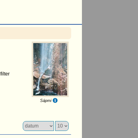
ilter
Sápmi