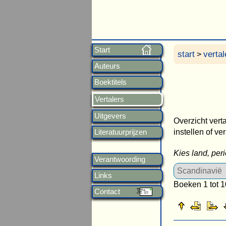
Start
start
vertal
>
Auteurs
Boektitels
Vertalers
Uitgevers
Overzicht vert
instellen of ve
Literatuurprijzen
Kies land, per
Verantwoording
Links
Boeken 1 tot 1
Contact