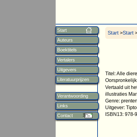
Start
Start
Start
>
>
Auteurs
Boektitels
Vertalers
Uitgevers
Titel: Alle die
Literatuurprijzen
Oorspronkelijk
Vertaald uit h
illustraties M
Verantwoording
Genre: prente
Links
Uitgever: Tipto
ISBN13: 978-
Contact