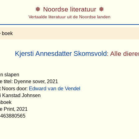
Noordse literatuur
Vertaalde literatuur uit de Noordse landen
 boek
Kjersti Annesdatter Skomsvold
: Alle dier
ren slapen
e titel: Dyenne sover, 2021
Edward van de Vendel
et Noors door:
ari Kanstad Johnsen
nboek
e Print, 2021
9463880565