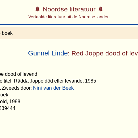
Noordse literatuur
Vertaalde literatuur uit de Noordse landen
 boek
Gunnel Linde
: Red Joppe dood of le
pe dood of levend
e titel: Rädda Joppe död eller levande, 1985
Nini van der Beek
et Zweeds door:
boek
old, 1988
839444