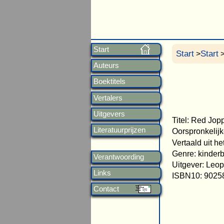
Start
Start
Start
>
>
Auteurs
Boektitels
Vertalers
Uitgevers
Titel: Red Jop
Literatuurprijzen
Oorspronkelijk
Vertaald uit h
Genre: kinder
Verantwoording
Uitgever: Leop
Links
ISBN10: 9025
Contact