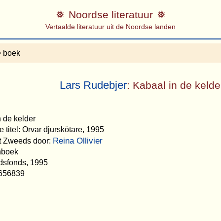
Noordse literatuur
Vertaalde literatuur uit de Noordse landen
 boek
Lars Rudebjer
: Kabaal in de kelde
n de kelder
 titel: Orvar djurskötare, 1995
Reina Ollivier
et Zweeds door:
nboek
idsfonds, 1995
656839