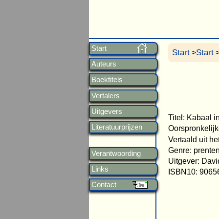
Start
Start
Start
>
>
Auteurs
Boektitels
Vertalers
Uitgevers
Titel: Kabaal i
Literatuurprijzen
Oorspronkelijke
Vertaald uit h
Genre: prente
Verantwoording
Uitgever: Dav
Links
ISBN10: 9065
Contact