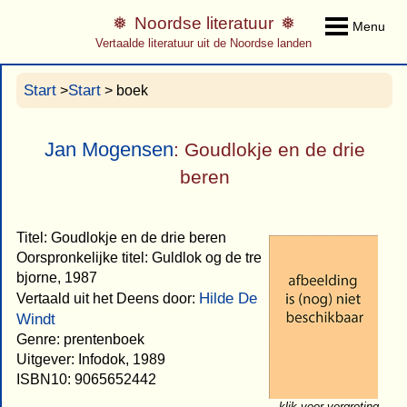
Noordse literatuur
Menu
Vertaalde literatuur uit de Noordse landen
Start
Start
>
> boek
Jan Mogensen
: Goudlokje en de drie
beren
Titel: Goudlokje en de drie beren
Oorspronkelijke titel: Guldlok og de tre
bjorne, 1987
Hilde De
Vertaald uit het Deens door:
Windt
Genre: prentenboek
Uitgever: Infodok, 1989
ISBN10: 9065652442
klik voor vergroting