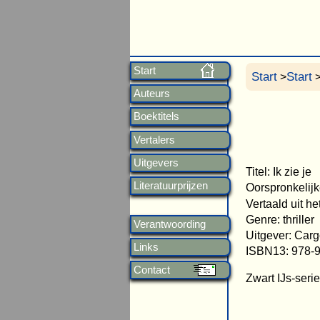
Start
Start
Start
>
>
Auteurs
Boektitels
Vertalers
Uitgevers
Titel: Ik zie je
Literatuurprijzen
Oorspronkelijke
Vertaald uit he
Genre: thriller
Verantwoording
Uitgever: Carg
Links
ISBN13: 978-
Contact
Zwart IJs-seri