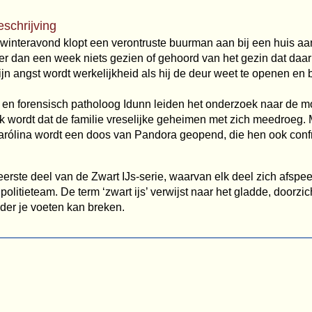
eschrijving
interavond klopt een verontruste buurman aan bij een huis aan 
eer dan een week niets gezien of gehoord van het gezin dat daar
jn angst wordt werkelijkheid als hij de deur weet te openen en 
 en forensisch patholoog Idunn leiden het onderzoek naar de m
ijk wordt dat de familie vreselijke geheimen met zich meedroeg.
arólina wordt een doos van Pandora geopend, die hen ook confr
t eerste deel van de Zwart IJs-serie, waarvan elk deel zich afspee
politieteam. De term ‘zwart ijs’ verwijst naar het gladde, doorzicht
der je voeten kan breken.