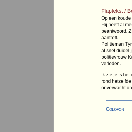
Flaptekst / B
Op een koude w
Hij heeft al m
beantwoord. Zi
aantreft.
Politieman Týr
al snel duidel
politievrouw K
verleden.
Ik zie je is he
rond hetzelfde 
onverwacht on
Colofon