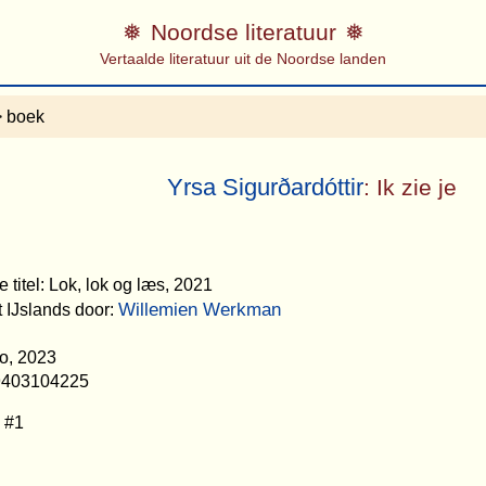
Noordse literatuur
Vertaalde literatuur uit de Noordse landen
 boek
Yrsa Sigurðardóttir
: Ik zie je
 titel: Lok, lok og læs, 2021
Willemien Werkman
t IJslands door:
o, 2023
9403104225
e #1