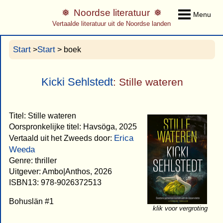
Noordse literatuur
Menu
Vertaalde literatuur uit de Noordse landen
Start
Start
>
> boek
Kicki Sehlstedt
: Stille wateren
Titel: Stille wateren
Oorspronkelijke titel: Havsöga, 2025
Erica
Vertaald uit het Zweeds door:
Weeda
Genre: thriller
Uitgever: Ambo|Anthos, 2026
ISBN13: 978-9026372513
Bohuslän #1
klik voor vergroting