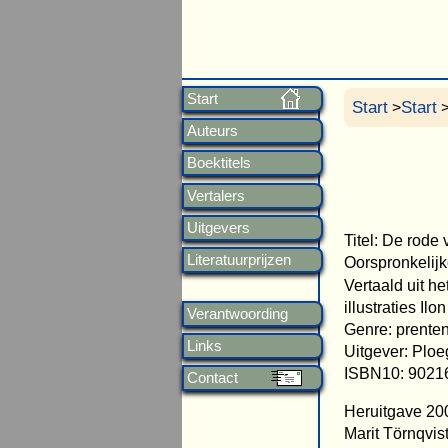
Start
Start
Start
>
>
Auteurs
Boektitels
Vertalers
Uitgevers
Titel: De rode 
Literatuurprijzen
Oorspronkelijk
Vertaald uit h
illustraties Il
Verantwoording
Genre: prente
Links
Uitgever: Plo
ISBN10: 9021
Contact
Heruitgave 200
Marit Törnqvis