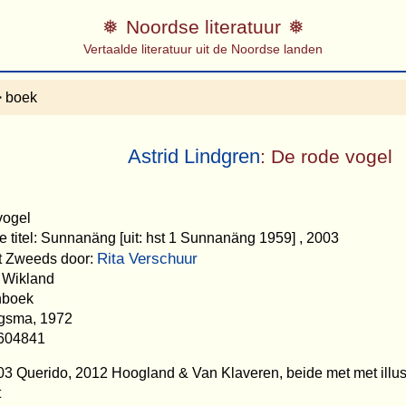
Noordse literatuur
Vertaalde literatuur uit de Noordse landen
 boek
Astrid Lindgren
: De rode vogel
vogel
e titel: Sunnanäng [uit: hst 1 Sunnanäng 1959] , 2003
Rita Verschuur
et Zweeds door:
on Wikland
nboek
egsma, 1972
604841
3 Querido, 2012 Hoogland & Van Klaveren, beide met met illus
t