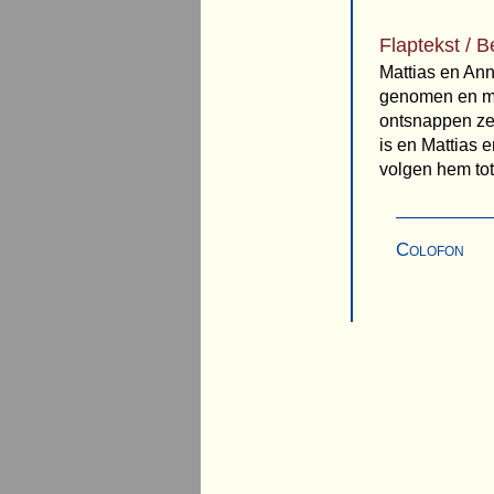
Flaptekst / B
Mattias en Ann
genomen en moe
ontsnappen ze
is en Mattias 
volgen hem tot 
Colofon