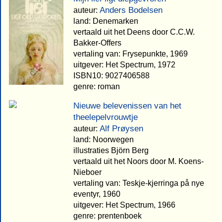
Anders Bodelsen
auteur:
land: Denemarken
vertaald uit het Deens door C.C.W.
Bakker-Offers
vertaling van: Frysepunkte, 1969
uitgever: Het Spectrum, 1972
ISBN10: 9027406588
genre: roman
Nieuwe belevenissen van het
theelepelvrouwtje
Alf Prøysen
auteur:
land: Noorwegen
illustraties Björn Berg
vertaald uit het Noors door M. Koens-
Nieboer
vertaling van: Teskje-kjerringa på nye
eventyr, 1960
uitgever: Het Spectrum, 1966
genre: prentenboek