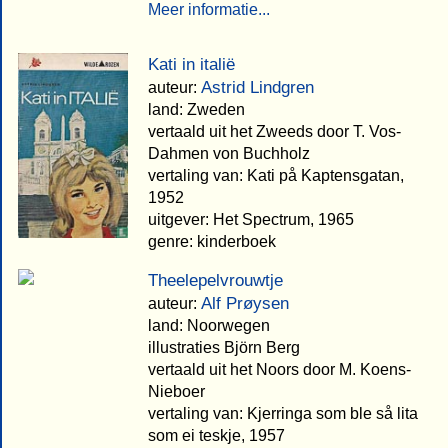
Meer informatie...
Kati in italië
Astrid Lindgren
auteur:
land: Zweden
vertaald uit het Zweeds door T. Vos-
Dahmen von Buchholz
vertaling van: Kati på Kaptensgatan,
1952
uitgever: Het Spectrum, 1965
genre: kinderboek
Theelepelvrouwtje
Alf Prøysen
auteur:
land: Noorwegen
illustraties Björn Berg
vertaald uit het Noors door M. Koens-
Nieboer
vertaling van: Kjerringa som ble så lita
som ei teskje, 1957