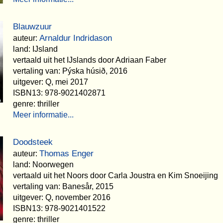
Blauwzuur
Arnaldur Indridason
auteur:
land: IJsland
vertaald uit het IJslands door Adriaan Faber
vertaling van: Pýska húsið, 2016
uitgever: Q, mei 2017
ISBN13: 978-9021402871
genre: thriller
Meer informatie...
Doodsteek
Thomas Enger
auteur:
land: Noorwegen
vertaald uit het Noors door Carla Joustra en Kim Snoeijing
vertaling van: Banesår, 2015
uitgever: Q, november 2016
ISBN13: 978-9021401522
genre: thriller