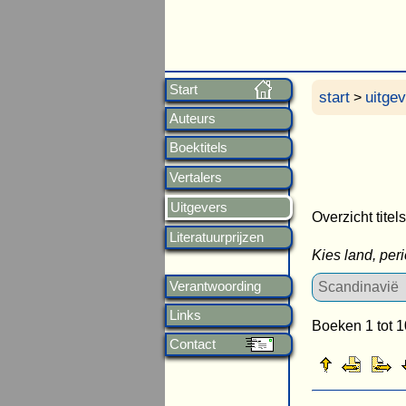
Start
start
uitge
>
Auteurs
Boektitels
Vertalers
Uitgevers
Overzicht titel
Literatuurprijzen
Kies land, per
Verantwoording
Links
Boeken 1 tot 1
Contact