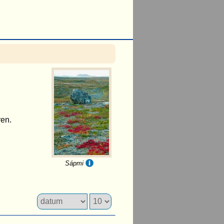
ren.
Sápmi