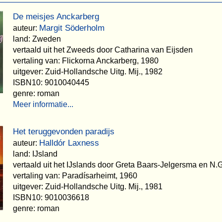
De meisjes Anckarberg
Margit Söderholm
auteur:
land: Zweden
vertaald uit het Zweeds door Catharina van Eijsden
vertaling van: Flickorna Anckarberg, 1980
uitgever: Zuid-Hollandsche Uitg. Mij., 1982
ISBN10: 9010040445
genre: roman
Meer informatie...
Het teruggevonden paradijs
Halldór Laxness
auteur:
land: IJsland
vertaald uit het IJslands door Greta Baars-Jelgersma en N.G
vertaling van: Paradísarheimt, 1960
uitgever: Zuid-Hollandsche Uitg. Mij., 1981
ISBN10: 9010036618
genre: roman