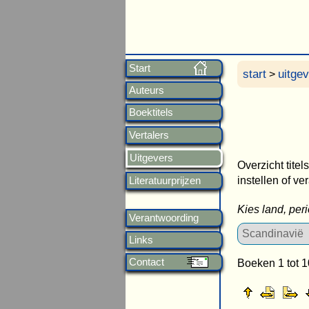
Start
start
uitge
>
Auteurs
Boektitels
Vertalers
Uitgevers
Overzicht titel
instellen of ve
Literatuurprijzen
Kies land, per
Verantwoording
Links
Contact
Boeken 1 tot 1