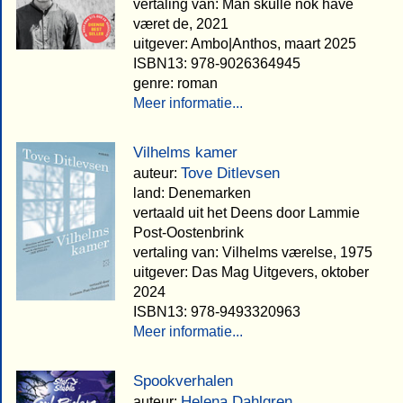
vertaling van: Man skulle nok have
været de, 2021
uitgever: Ambo|Anthos, maart 2025
ISBN13: 978-9026364945
genre: roman
Meer informatie...
Vilhelms kamer
Tove Ditlevsen
auteur:
land: Denemarken
vertaald uit het Deens door Lammie
Post-Oostenbrink
vertaling van: Vilhelms værelse, 1975
uitgever: Das Mag Uitgevers, oktober
2024
ISBN13: 978-9493320963
Meer informatie...
Spookverhalen
Helena Dahlgren
auteur: