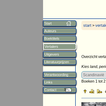
Start
start
vertal
>
Auteurs
Boektitels
Vertalers
Uitgevers
Overzicht verta
Literatuurprijzen
Kies land, per
Verantwoording
Boeken 1 tot 2
Links
Contact