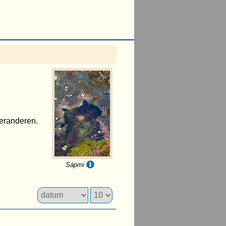
 veranderen.
Sápmi