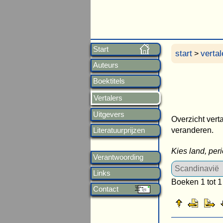
Start
start
vertal
>
Auteurs
Boektitels
Vertalers
Uitgevers
Overzicht verta
veranderen.
Literatuurprijzen
Kies land, per
Verantwoording
Links
Boeken 1 tot 1
Contact