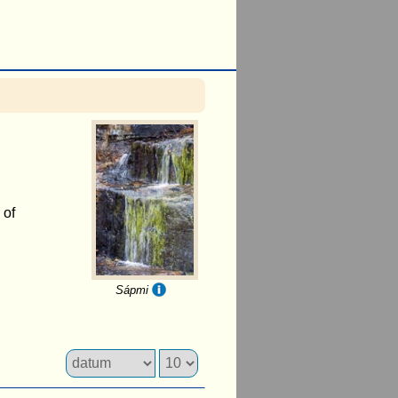
 of
Sápmi