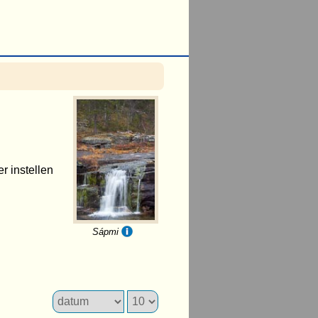
er instellen
Sápmi