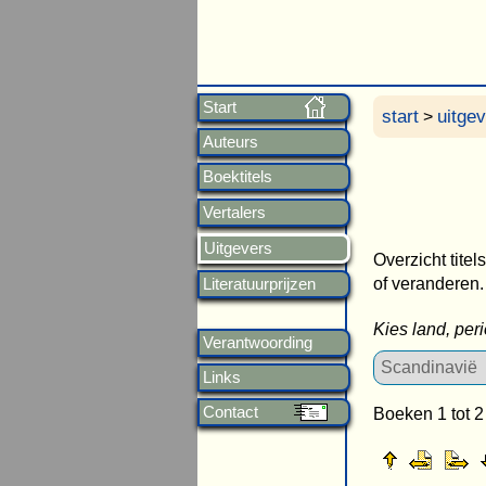
Start
start
uitge
>
Auteurs
Boektitels
Vertalers
Uitgevers
Overzicht titel
of veranderen.
Literatuurprijzen
Kies land, per
Verantwoording
Links
Contact
Boeken 1 tot 2