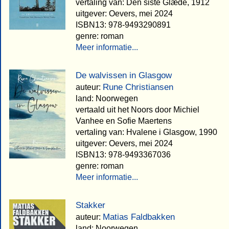
vertaling van: Den siste Glæde, 1912
uitgever: Oevers, mei 2024
ISBN13: 978-9493290891
genre: roman
Meer informatie...
De walvissen in Glasgow
Rune Christiansen
auteur:
land: Noorwegen
vertaald uit het Noors door Michiel
Vanhee en Sofie Maertens
vertaling van: Hvalene i Glasgow, 1990
uitgever: Oevers, mei 2024
ISBN13: 978-9493367036
genre: roman
Meer informatie...
Stakker
Matias Faldbakken
auteur:
land: Noorwegen