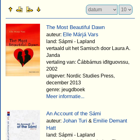
The Most Beautiful Dawn
Elle Márjá Vars
auteur:
land: Sápmi - Lapland
vertaald uit het Samisch door Laura A.
Janda
vertaling van: Čábbámus iđitguovssu,
2002
uitgever: Nordic Studies Press,
december 2013
genre: jeugdboek
Meer informatie...
An Account of the Sámi
Johan Turi
Emilie Demant
auteur:
&
Hatt
land: Sápmi - Lapland