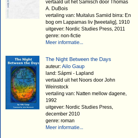
vertaald uit het Samisch door Thomas
A. DuBois
vertaling van: Muitalus Samiid birra: En
bog om Lapparnas liv [tweetalig], 1910
uitgever: Nordic Studies Press, 2011
genre: non-fictie
Meer informatie...
The Night Between the Days
Ailo Gaup
auteur:
land: Sápmi - Lapland
vertaald uit het Noors door John
Weinstock
vertaling van: Natten mellow dagene,
1992
uitgever: Nordic Studies Press,
december 2010
genre: roman
Meer informatie...