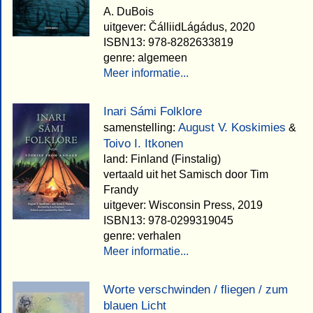
A. DuBois
uitgever: ČálliidLágádus, 2020
ISBN13: 978-8282633819
genre: algemeen
Meer informatie...
Inari Sámi Folklore
August V. Koskimies
samenstelling:
&
Toivo I. Itkonen
land: Finland (Finstalig)
vertaald uit het Samisch door Tim
Frandy
uitgever: Wisconsin Press, 2019
ISBN13: 978-0299319045
genre: verhalen
Meer informatie...
Worte verschwinden / fliegen / zum
blauen Licht