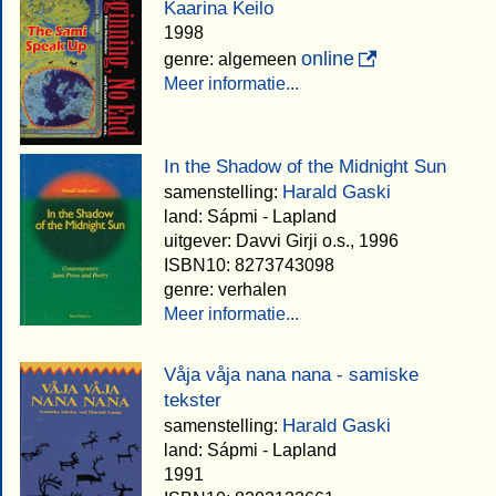
Kaarina Keilo
1998
online
genre: algemeen
Meer informatie...
In the Shadow of the Midnight Sun
Harald Gaski
samenstelling:
land: Sápmi - Lapland
uitgever: Davvi Girji o.s., 1996
ISBN10: 8273743098
genre: verhalen
Meer informatie...
Våja våja nana nana - samiske
tekster
Harald Gaski
samenstelling:
land: Sápmi - Lapland
1991